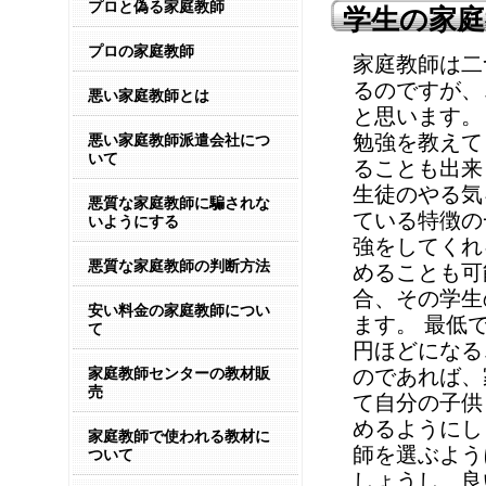
プロと偽る家庭教師
学生の家庭
プロの家庭教師
家庭教師は二
るのですが、
悪い家庭教師とは
と思います。
勉強を教えて
悪い家庭教師派遣会社につ
いて
ることも出来
生徒のやる気
悪質な家庭教師に騙されな
ている特徴の
いようにする
強をしてくれ
悪質な家庭教師の判断方法
めることも可
合、その学生
安い料金の家庭教師につい
ます。 最低で
て
円ほどになる
家庭教師センターの教材販
のであれば、
売
て自分の子供
めるようにし
家庭教師で使われる教材に
師を選ぶよう
ついて
しょうし、良